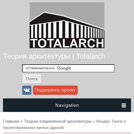
Теория архитектуры | Totalarch
Navigation
Вы здесь
Главная
»
Теория современной архитектуры
» Кендзо Танге о
проектировании жилых зданий