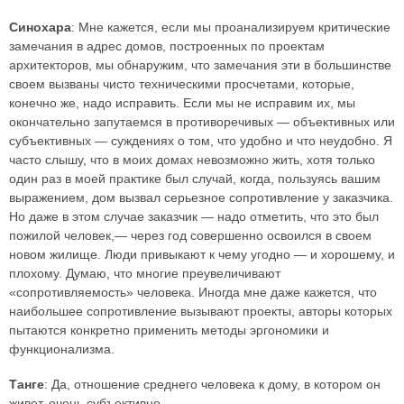
Синохара
: Мне кажется, если мы проанализируем критические
замечания в адрес домов, построенных по проектам
архитекторов, мы обнаружим, что замечания эти в большинстве
своем вызваны чисто техническими просчетами, которые,
конечно же, надо исправить. Если мы не исправим их, мы
окончательно запутаемся в противоречивых — объективных или
субъективных — суждениях о том, что удобно и что неудобно. Я
часто слышу, что в моих домах невозможно жить, хотя только
один раз в моей практике был случай, когда, пользуясь вашим
выражением, дом вызвал серьезное сопротивление у заказчика.
Но даже в этом случае заказчик — надо отметить, что это был
пожилой человек,— через год совершенно освоился в своем
новом жилище. Люди привыкают к чему угодно — и хорошему, и
плохому. Думаю, что многие преувеличивают
«сопротивляемость» человека. Иногда мне даже кажется, что
наибольшее сопротивление вызывают проекты, авторы которых
пытаются конкретно применить методы эргономики и
функционализма.
Танге
: Да, отношение среднего человека к дому, в котором он
живет, очень субъективно.