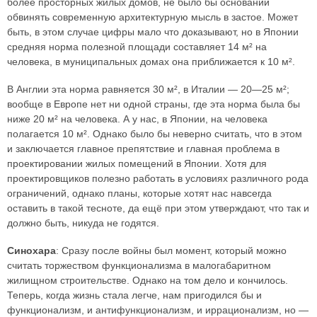
более просторных жилых домов, не было бы оснований
обвинять современную архитектурную мысль в застое. Может
быть, в этом случае цифры мало что доказывают, но в Японии
средняя норма полезной площади составляет 14 м² на
человека, в муниципальных домах она приближается к 10 м².
В Англии эта норма равняется 30 м², в Италии — 20—25 м²;
вообще в Европе нет ни одной страны, где эта норма была бы
ниже 20 м² на человека. А у нас, в Японии, на человека
полагается 10 м². Однако было бы неверно считать, что в этом
и заключается главное препятствие и главная проблема в
проектировании жилых помещений в Японии. Хотя для
проектировщиков полезно работать в условиях различного рода
ограничений, однако планы, которые хотят нас навсегда
оставить в такой тесноте, да ещё при этом утверждают, что так и
должно быть, никуда не годятся.
Синохара
: Сразу после войны был момент, который можно
считать торжеством функционализма в малогабаритном
жилищном строительстве. Однако на том дело и кончилось.
Теперь, когда жизнь стала легче, нам пригодился бы и
функционализм, и антифункционализм, и иррационализм, но —