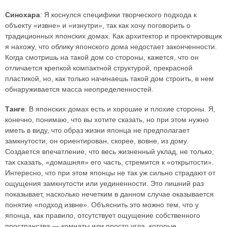
Синохара
: Я коснулся специфики творческого подхода к
объекту «извне» и «изнутри», так как хочу поговорить о
традиционных японских домах. Как архитектор и проектировщик
я нахожу, что облику японского дома недостает законченности.
Когда смотришь на такой дом со стороны, кажется, что он
отличается крепкой компактной структурой, прекрасной
пластикой, но, как только начинаешь такой дом строить, в нем
обнаруживается масса неопределенностей.
Танге
: В японских домах есть и хорошие и плохие стороны. Я,
конечно, понимаю, что вы хотите сказать, но при этом нужно
иметь в виду, что образ жизни японца не предполагает
замкнутости, он ориентирован, скорее, вовне, из дому.
Создается впечатление, что весь жизненный уклад, не только,
так сказать, «домашняя» его часть, стремится к «открытости».
Интересно, что при этом японцы не так уж сильно страдают от
ощущения замкнутости или уединенности. Это лишний раз
показывает, насколько нечетким в данном случае оказывается
понятие «подход извне». Объяснить это можно тем, что у
японца, как правило, отсутствует ощущение собственного
пространства — комнаты или просто угла, которые