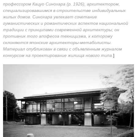
профессором Кацуо Синохара (р. 1926), архитектором,
специализировавшимся в строительстве индивидуальных
жилых домов. Синохара увлекает сочетание
гуманистических и романтических аспектов национальной
традиции с принципами современной архитектуры; он
противник того апофеоза техницизма, к которому
склоняются японские архитекторы-метаболисты.
Материал опубликован в связи с объявленным журналом
конкурсом на проектирование жилища нового типа.
]