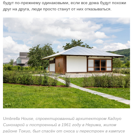
будут по-прежнему одинаковыми, если все дома будут похожи
друг на друга, люди просто станут от них отказываться.
Umbrella House, спроектированный архитектором Кадзуо
Синохарой и построенный в 1961 году в Нерима, жилом
районе Токио, был спасён от сноса и перестроен в кампусе