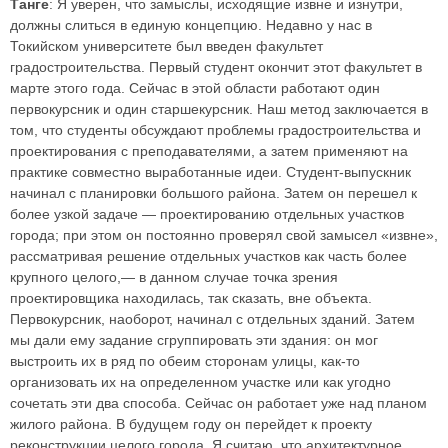
Танге
: Я уверен, что замыслы, исходящие извне и изнутри,
должны слиться в единую концепцию. Недавно у нас в
Токийском университете был введен факультет
градостроительства. Первый студент окончит этот факультет в
марте этого года. Сейчас в этой области работают один
первокурсник и один старшекурсник. Наш метод заключается в
том, что студенты обсуждают проблемы градостроительства и
проектирования с преподавателями, а затем применяют на
практике совместно выработанные идеи. Студент-выпускник
начинал с планировки большого района. Затем он перешел к
более узкой задаче — проектированию отдельных участков
города; при этом он постоянно проверял свой замысел «извне»,
рассматривая решение отдельных участков как часть более
крупного целого,— в данном случае точка зрения
проектировщика находилась, так сказать, вне объекта.
Первокурсник, наоборот, начинал с отдельных зданий. Затем
мы дали ему задание сгруппировать эти здания: он мог
выстроить их в ряд по обеим сторонам улицы, как-то
организовать их на определенном участке или как угодно
сочетать эти два способа. Сейчас он работает уже над планом
жилого района. В будущем году он перейдет к проекту
реконструкции целого города. Я считаю, что архитектурное