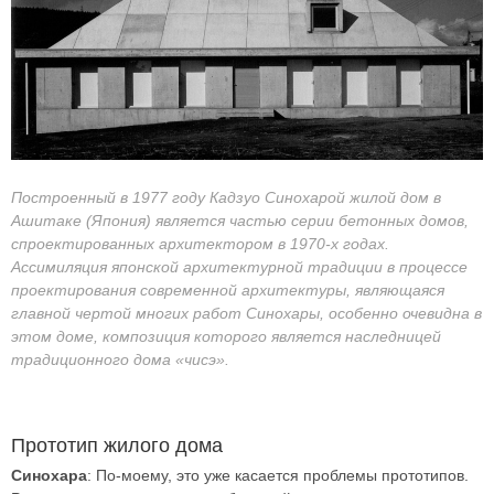
Построенный в 1977 году Кадзуо Синохарой жилой дом в
Ашитаке (Япония) является частью серии бетонных домов,
спроектированных архитектором в 1970-х годах.
Ассимиляция японской архитектурной традиции в процессе
проектирования современной архитектуры, являющаяся
главной чертой многих работ Синохары, особенно очевидна в
этом доме, композиция которого является наследницей
традиционного дома «чисэ».
Прототип жилого дома
Синохара
: По-моему, это уже касается проблемы прототипов.