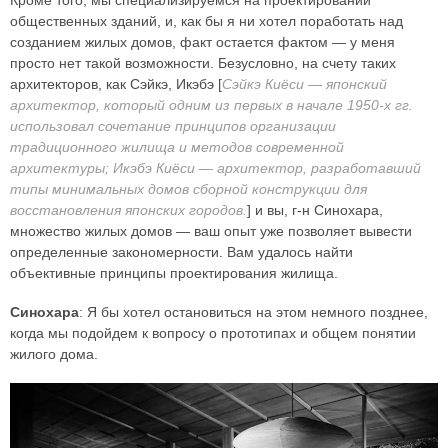
Кроме того, мы специализируемся на проектировании
общественных зданий, и, как бы я ни хотел поработать над
созданием жилых домов, факт остается фактом — у меня
просто нет такой возможности. Безусловно, на счету таких
архитекторов, как Сэйкэ, Икэбэ [
Сэйкэ Киёси — японский
архитектор, который одним из первых в начале 1950-х гг.
использовал сочетание принципов организации
традиционного жилища и методов современной
архитектуры; Икэбэ Киёси — архитектор, разработавший
типы минимальных домов сборной конструкции для
восстановления японских городов.
] и вы, г-н Синохара,
множество жилых домов — ваш опыт уже позволяет вывести
определенные закономерности. Вам удалось найти
объективные принципы проектирования жилища.
Синохара
: Я бы хотел остановиться на этом немного позднее,
когда мы подойдем к вопросу о прототипах и общем понятии
жилого дома.