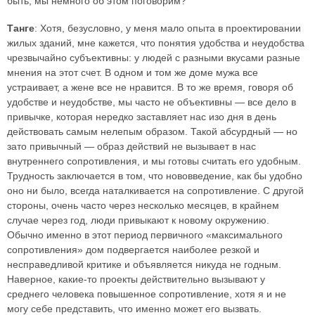
быть, мы немного об этом поговорим?
Танге
: Хотя, безусловно, у меня мало опыта в проектировании
жилых зданий, мне кажется, что понятия удобства и неудобства
чрезвычайно субъективны: у людей с разными вкусами разные
мнения на этот счет. В одном и том же доме мужа все
устраивает, а жене все не нравится. В то же время, говоря об
удобстве и неудобстве, мы часто не объективны — все дело в
привычке, которая нередко заставляет нас изо дня в день
действовать самым нелепым образом. Такой абсурдный — но
зато привычный — образ действий не вызывает в нас
внутреннего сопротивления, и мы готовы считать его удобным.
Трудность заключается в том, что нововведение, как бы удобно
оно ни было, всегда наталкивается на сопротивление. С другой
стороны, очень часто через несколько месяцев, в крайнем
случае через год, люди привыкают к новому окружению.
Обычно именно в этот период первичного «максимального
сопротивления» дом подвергается наиболее резкой и
несправедливой критике и объявляется никуда не годным.
Наверное, какие-то проекты действительно вызывают у
среднего человека повышенное сопротивление, хотя я и не
могу себе представить, что именно может его вызвать.