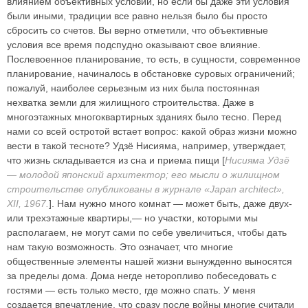
влиянием объективных условий, но если бы даже эти условия
были иными, традиции все равно нельзя было бы просто
сбросить со счетов. Вы верно отметили, что объективные
условия все время подспудно оказывают свое влияние.
Послевоенное планирование, то есть, в сущности, современное
планирование, начиналось в обстановке суровых ограничений;
пожалуй, наиболее серьезным из них была постоянная
нехватка земли для жилищного строительства. Даже в
многоэтажных многоквартирных зданиях было тесно. Перед
нами со всей остротой встает вопрос: какой образ жизни можно
вести в такой тесноте? Удзё Нисияма, например, утверждает,
что жизнь складывается из сна и приема пищи [
Нисияма Удзё
— молодой японский архитектор; его мысли о жилищном
строительстве опубликованы в журнале «Japan architect»,
XII, 1967.
]. Нам нужно много комнат — может быть, даже двух-
или трехэтажные квартиры,— но участки, которыми мы
располагаем, не могут сами по себе увеличиться, чтобы дать
нам такую возможность. Это означает, что многие
общественные элементы нашей жизни вынужденно выносятся
за пределы дома. Дома негде неторопливо побеседовать с
гостями — есть только место, где можно спать. У меня
создается впечатление, что сразу после войны многие считали