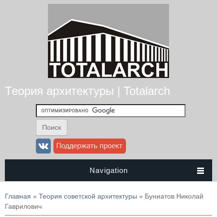
Теория архитектуры | Totalarch
Navigation
Вы здесь
Главная
»
Теория советской архитектуры
» Буниатов Николай
Гаврилович