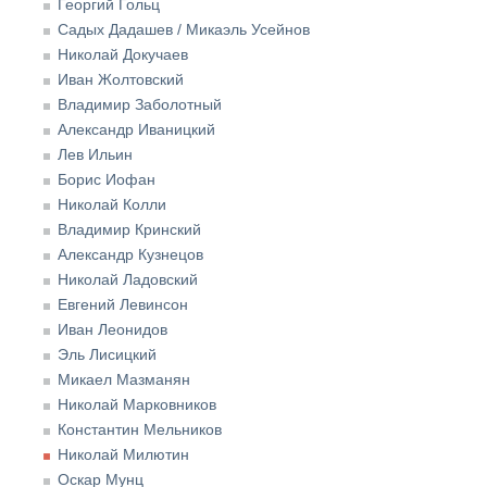
Георгий Гольц
Садых Дадашев / Микаэль Усейнов
Николай Докучаев
Иван Жолтовский
Владимир Заболотный
Александр Иваницкий
Лев Ильин
Борис Иофан
Николай Колли
Владимир Кринский
Александр Кузнецов
Николай Ладовский
Евгений Левинсон
Иван Леонидов
Эль Лисицкий
Микаел Мазманян
Николай Марковников
Константин Мельников
Николай Милютин
Оскар Мунц