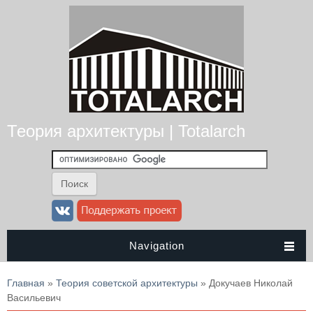
Теория архитектуры | Totalarch
Navigation
Вы здесь
Главная
»
Теория советской архитектуры
» Докучаев Николай
Васильевич