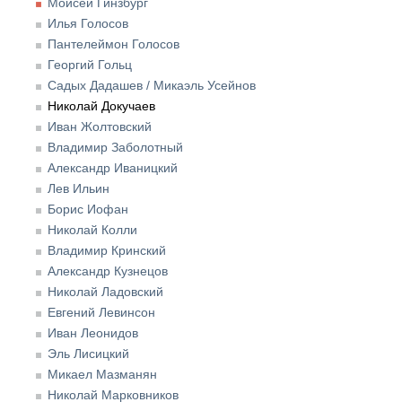
Моисей Гинзбург
Илья Голосов
Пантелеймон Голосов
Георгий Гольц
Садых Дадашев / Микаэль Усейнов
Николай Докучаев
Иван Жолтовский
Владимир Заболотный
Александр Иваницкий
Лев Ильин
Борис Иофан
Николай Колли
Владимир Кринский
Александр Кузнецов
Николай Ладовский
Евгений Левинсон
Иван Леонидов
Эль Лисицкий
Микаел Мазманян
Николай Марковников