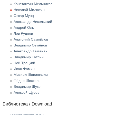
Константин Мельников
Николай Милютин
Оскар Мунц
Александр Никольский
Андрей Оль
Лев Руднев
Анатолий Самойлов
Владимир Семёнов
Александр Таманян
Владимир Татлин
Ной Троцкий
Иван Фомин
Михаил Шавишвили
Фёдор Шехтель
Владимир Щуко
Алексей Щусев
Библиотека / Download
Теория архитектуры