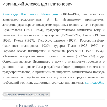
Иваницкий Александр Платонович
Александр Платонович Иваницкий
(1881—1947) — советский
архитектор-градостроитель. А. П. Иваницкому принадлежит
авторство ряда первых послереволюционных планов многих городов:
Архангельска (1923—1924), градостроительного комплекса Баку и
поселков Апшеронского полуострова (1924—1928), Твери (1925—
1926), Ржева (1927), Гусь-Хрустального (1927), Ростова-на-Дону
(частичная планировка, 1929), курорта Талги (1928—1930), г.
Горького (схема планировки и варианты расселения, 1929—1934),
«Зеленого города» — зоны отдыха г. Горького (1932—1934) и др.
Основным вкладом Иваницкого в науку о планировке городов и о
районной планировке была разработка общих принципов советского
градостроительства, с применением широкого комплексного подхода
к решению его проблем как синтезу искусства градостроительства,
требований техники, экономики, социологии, гигиены.
см. подробно
Теория советской архитектуры
Из автобиографии