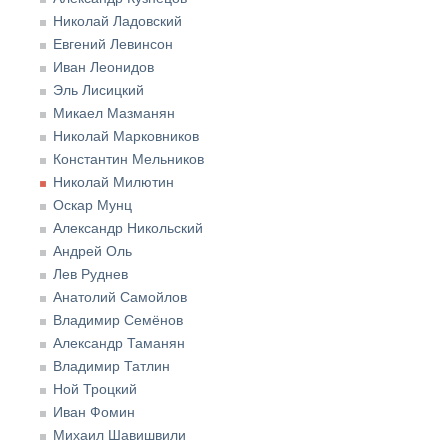
Николай Ладовский
Евгений Левинсон
Иван Леонидов
Эль Лисицкий
Микаел Мазманян
Николай Марковников
Константин Мельников
Николай Милютин
Оскар Мунц
Александр Никольский
Андрей Оль
Лев Руднев
Анатолий Самойлов
Владимир Семёнов
Александр Таманян
Владимир Татлин
Ной Троцкий
Иван Фомин
Михаил Шавишвили