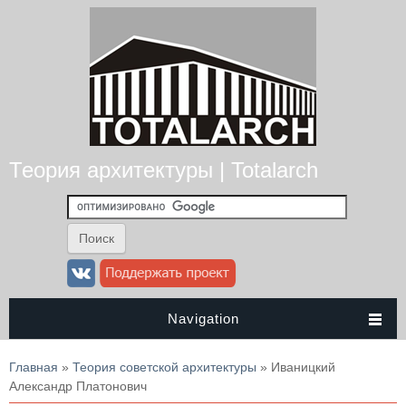
Теория архитектуры | Totalarch
Navigation
Вы здесь
Главная
»
Теория советской архитектуры
» Иваницкий
Александр Платонович