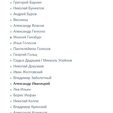
Григорий Бархин
Николай Буниатов
Андрей Буров
Веснины
Александр Власов
Александр Гегелло
Моисей Гинзбург
Илья Голосов
Пантелеймон Голосов
Георгий Гольц
Садых Дадашев / Микаэль Усейнов
Николай Докучаев
Иван Жолтовский
Владимир Заболотный
Александр Иваницкий
Лев Ильин
Борис Иофан
Николай Колли
Владимир Кринский
Александр Кузнецов