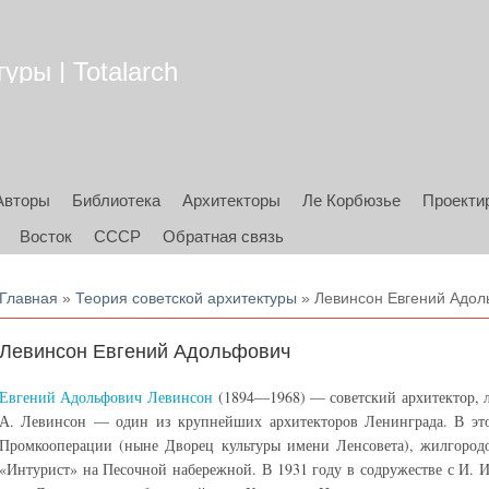
уры | Totalarch
Авторы
Библиотека
Архитекторы
Ле Корбюзье
Проекти
Восток
СССР
Обратная связь
Вы здесь
Главная
»
Теория советской архитектуры
» Левинсон Евгений Адо
Левинсон Евгений Адольфович
Евгений Адольфович Левинсон
(1894—1968) — советский архитектор, ла
А. Левинсон — один из крупнейших архитекторов Ленинграда. В это
Промкооперации (ныне Дворец культуры имени Ленсовета), жилгород
«Интурист» на Песочной набережной. В 1931 году в содружестве с И.