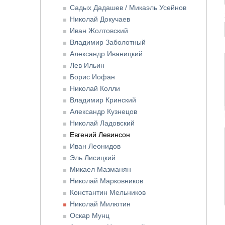
Садых Дадашев / Микаэль Усейнов
Николай Докучаев
Иван Жолтовский
Владимир Заболотный
Александр Иваницкий
Лев Ильин
Борис Иофан
Николай Колли
Владимир Кринский
Александр Кузнецов
Николай Ладовский
Евгений Левинсон
Иван Леонидов
Эль Лисицкий
Микаел Мазманян
Николай Марковников
Константин Мельников
Николай Милютин
Оскар Мунц