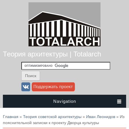
Теория архитектуры | Totalarch
Navigation
Вы здесь
Главная
»
Теория советской архитектуры
»
Иван Леонидов
» Из
пояснительной записки к проекту Дворца культуры