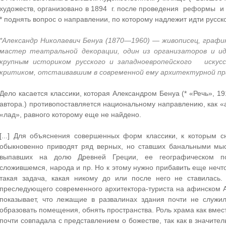
художеств, организовано в 1894 г. после проведения реформы и 
* поднять вопрос о направлении, по которому надлежит идти русскому
*Александр Николаевич Бенуа (1870—1960) — живописец, гра
мастер театральной декорации, один из организаторов и ид
крупным историком русского и западноевропейского искус
критиком, отстаивавшим в современной ему архитектурной пра
Дело касается классики, которая Александром Бенуа (* «Речь», 19
автора.) противопоставляется национальному направлению, как 
«лад», равного которому еще не найдено.
[...] Для объяснения совершенных форм классики, к которым с
обыкновенно приводят ряд верных, но ставших банальными мыс
выпавших на долю Древней Греции, ее географическом пол
сложившемся, народа и пр. Но к этому нужно прибавить еще нечт
такая задача, какая никому до или после него не ставилась.
преследующего современного архитектора-туриста на афинском А
показывает, что лежащие в развалинах здания почти не служи
образовать помещения, обнять пространства. Роль храма как вмес
почти совпадала с представлением о божестве, так как в значите