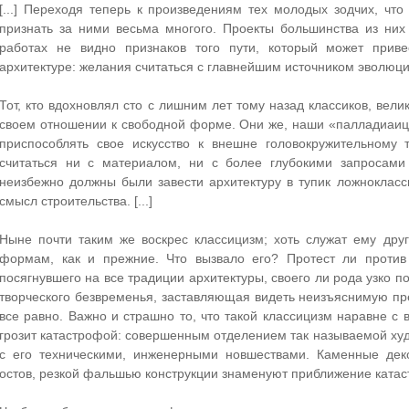
[...] Переходя теперь к произведениям тех молодых зодчих, ч
признать за ними весьма многого. Проекты большинства из них 
работах не видно признаков того пути, который может прив
архитектуре: желания считаться с главнейшим источником эволюци
Тот, кто вдохновлял сто с лишним лет тому назад классиков, вел
своем отношении к свободной форме. Они же, наши «палладиаицы
приспособлять свое искусство к внешне головокружительному 
считаться ни с материалом, ни с более глубокими запросами 
неизбежно должны были завести архитектуру в тупик ложноклас
смысл строительства. [...]
Ныне почти таким же воскрес классицизм; хоть служат ему дру
формам, как и прежние. Что вызвало его? Протест ли против
посягнувшего на все традиции архитектуры, своего ли рода узко 
творческого безвременья, заставляющая видеть неизъяснимую пр
все равно. Важно и страшно то, что такой классицизм наравне 
грозит катастрофой: совершенным отделением так называемой худ
с его техническими, инженерными новшествами. Каменные де
остов, резкой фальшью конструкции знаменуют приближение катастр