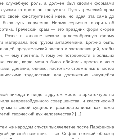
 не служебную роль, а должен был своими формами
лучами которого он красуется. Пусть греческий храм
его своей конструктивной идее, но идея эта сама до
й была суть творчества. Нельзя серьезно говорить об
ортика. Греческий храм — это праздник форм скорее
х. Разве в колонне искали целесообразную форму
ти материала под грузом антаблемана. Должно быть,
 дающей предательский распор и заставляющей, чтобы
ии, — ему претила. К тому же потребности в больших
ке свода, когда можно было обойтись просто и ясно
ами, древние, однако, настолько стремились к чистой
хническими трудностями для достижения кажущейся
амой никогда и нигде в другом месте в архитектуре не
тигла непревзойденного совершенства, и классический
нутым в своей сущности, распространился как некое
тий творческий дух человечества? [...]
ти тем же народом спустя тысячелетие после Парфенона
другой дивный памятник — св. София, великий образец