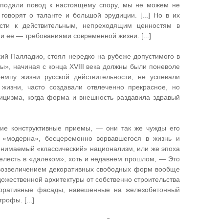
то подали повод к настоящему спору, мы не можем не
говорят о таланте и большой эрудиции. [...] Но в их
ести к действительным, непреходящим ценностям в
и ее — требованиями современной жизни. [...]
икий Палладио, стоял нередко на рубеже допустимого в
», начиная с конца XVIII века должны были поневоле
темпу жизни русской действительности, не успевали
жизни, часто создавали отвлеченно прекрасное, но
сицизма, когда форма и внешность раздавила здравый
гие конструктивные приемы, — они так же чужды его
 «модерна», бесцеремонно ворвавшегося в жизнь и
понимаемый «классический» национализм, или же эпоха
елесть в «далеком», хоть и недавнем прошлом, — Это
с возвеличением декоративных свободных форм вообще
ожественной архитектуры от собственно строительства
коративные фасады, навешенные на железобетонный
офы. [...]