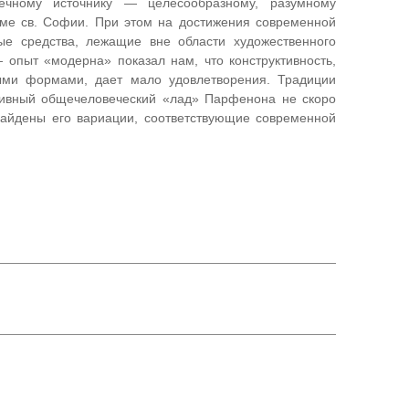
вечному источнику — целесообразному, разумному
раме св. Софии. При этом на достижения современной
ные средства, лежащие вне области художественного
 опыт «модерна» показал нам, что конструктивность,
ыми формами, дает мало удовлетворения. Традиции
дивный общечеловеческий «лад» Парфенона не скоро
 найдены его вариации, соответствующие современной