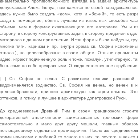
диаметрально противоположного взгляда на задачи архитектур
допускаемая Алекс. Бенуа, нам кажется по своей парадоксальнос
здесь нужно было создать «дом», хотя и «божий», то есть раз
создать помещение, обнять лучшим из известных способов час
объема, чем в формах охватывающего его материала. Ум и из
сторону, в сторону конструктивных задач, в сторону придания от
материала в данном применении. И эти формы были найдены, гру
многие тяги, карнизы и пр. внутри храма св. Софии исполнены
отпала.), но целесообразные в своем общем. Отныне орнаменты
идею, играют подчиненную роль и тоже, пожалуй, утилитарную, так
быть сами по себе прекрасными. Отсюда естественное огрубление и
[...] Св. София не вечна. С развитием техники, различной
видоизменяется зодчество. Св. София не вечна, но вечен в 
целесообразности, принцип архитектуры как строительства. Э
оттенков, и готику, и лучшее в архитектуре допетровской Руси.
До средневековья Древний Рим в своем грандиозном строите
декоративной отвлеченности заимствованных греческих фо
самостоятельно и мало друг другу мешали, главным образом
поглощающему отдельные противоречия. После же средневековь
этими началами с победой то одного из них, то другого; и как-то