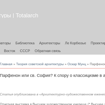
уры | Totalarch
Авторы
Библиотека
Архитекторы
Ле Корбюзье
Проекти
Восток
СССР
Обратная связь
Вы здесь
Главная
»
Теория советской архитектуры
»
Оскар Мунц
» Парфенон 
Парфенон или св. София? К спору о классицизме в 
Статья опубликована в «Архитектурно-художественном еженедел
Отчетная выставка в Высшем художественном училище (* Высшее