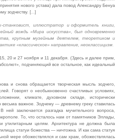
принятия нового устава) дала повод Александру Бенуа
 зодчеству. [...]
фик-станковист, иллюстратор и оформитель книги,
ейный вождь «Мира искусства», был одновременно
ства, крупным музейным деятелем, теоретиком и
ктике «классическое» направление, неоклассицизм.
15, 20 и 27 ноября и 11 декабря. (Здесь и далее прим,
«абсолют», подчиняющий все остальное, как идеальный
нова и снова обращается творческая мысль зодчего,
лей. Говорят о необыкновенно счастливых условиях,
ожении, климате, духовном складе, исторически
о весьма важное. Зодчему — древнему греку ставилась
 В ней заключается разгадка мучительного вопроса,
крополе. То, что осталось нам от памятников Эллады,
ли утилитарным целям. Архитектура не должна была
тилища статуи божества — ничтожна. И как сама статуя
льной мере обожествлялся и сам храм, обожествлялась