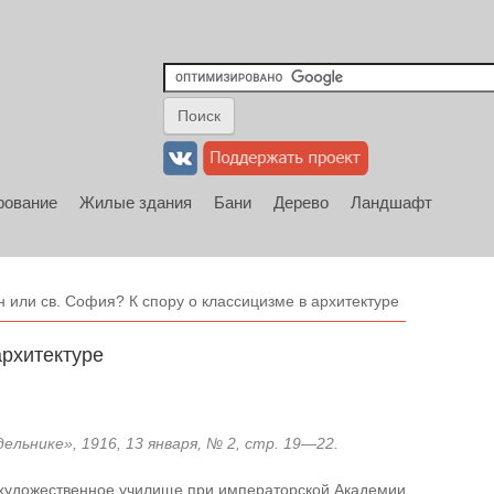
рование
Жилые здания
Бани
Дерево
Ландшафт
или св. София? К спору о классицизме в архитектуре
архитектуре
ьнике», 1916, 13 января, № 2, стр. 19—22.
 художественное училище при императорской Академии