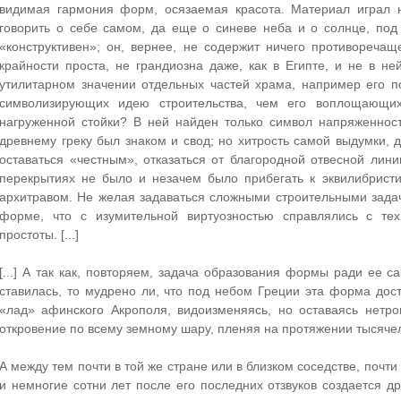
видимая гармония форм, осязаемая красота. Материал играл
говорить о себе самом, да еще о синеве неба и о солнце, под 
«конструктивен»; он, вернее, не содержит ничего противоречащ
крайности проста, не грандиозна даже, как в Египте, и не в не
утилитарном значении отдельных частей храма, например его п
символизирующих идею строительства, чем его воплощающи
нагруженной стойки? В ней найден только символ напряженнос
древнему греку был знаком и свод; но хитрость самой выдумки,
оставаться «честным», отказаться от благородной отвесной лин
перекрытиях не было и незачем было прибегать к эквилибристи
архитравом. Не желая задаваться сложными строительными задач
форме, что с изумительной виртуозностью справлялись с те
простоты. [...]
[...] А так как, повторяем, задача образования формы ради ее с
ставилась, то мудрено ли, что под небом Греции эта форма дос
«лад» афинского Акрополя, видоизменяясь, но оставаясь нетро
откровение по всему земному шару, пленяя на протяжении тысячеле
А между тем почти в той же стране или в близком соседстве, поч
и немногие сотни лет после его последних отзвуков создается 