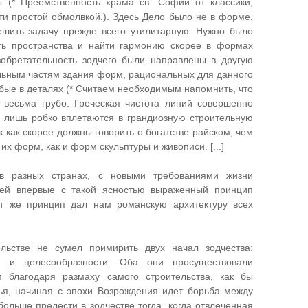
ы (* Преемственность храма св. Софии от классики,
ти простой обмолвкой.). Здесь Дело было не в форме,
решить задачу прежде всего утилитарную. Нужно было
ть пространства и найти гармонию скорее в формах
обретательность зодчего были направлены в другую
дельным частям здания форм, рациональных для данного
бые в деталях (* Считаем необходимым напомнить, что
 весьма грубо. Греческая чистота линий совершенно
 лишь робко вплетаются в грандиозную строительную
 как скорее должны говорить о богатстве райском, чем
х форм, как и форм скульптуры и живописи. [...]
 в разных странах, с новыми требованиями жизни
ней впервые с такой ясностью выраженный принцип
тот же принцип дал нам романскую архитектуру всех
льстве не сумел примирить двух начал зодчества:
рм и целесообразности. Оба они просуществовали
 благодаря размаху самого строительства, как бы
я, начиная с эпохи Возрождения идет борьба между
 больше прелести в зодчестве тогда, когда отвлеченная