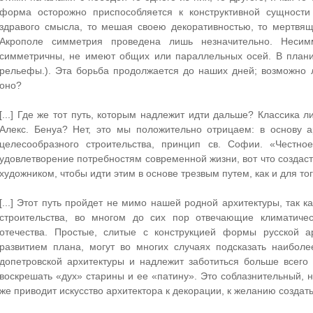
форма осторожно приспособляется к конструктивной сущности
здравого смысла, то мешая своею декоративностью, то мертвящ
Акрополе симметрия проведена лишь незначительно. Несим
симметричны, не имеют общих или параллельных осей. В плани
рельефы.). Эта борьба продолжается до наших дней; возможно 
оно?
[...] Где же тот путь, которым надлежит идти дальше? Классика л
Алекс. Бенуа? Нет, это мы положительно отрицаем: в основу 
целесообразного строительства, принцип св. Софии. «Честно
удовлетворение потребностям современной жизни, вот что создаст
художником, чтобы идти этим в основе трезвым путем, как и для т
[...] Этот путь пройдет не мимо нашей родной архитектуры, так 
строительства, во многом до сих пор отвечающие климатиче
отечества. Простые, слитые с конструкцией формы русской 
развитием плана, могут во многих случаях подсказать наибол
допетровской архитектуры и надлежит заботиться больше всего
воскрешать «дух» старины и ее «патину». Это соблазнительный, н
же приводит искусство архитектора к декорации, к желанию создать