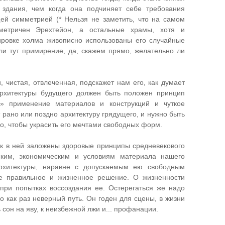
 здания, чем когда она подчиняет себе требования
ей симметрией (* Нельзя не заметить, что на самом
метричен Эрехтейон, а остальные храмы, хотя и
ровке холма живописно использованы его случайные
ли тут примирение, да, скажем прямо, желательно ли
и, чистая, отвлеченная, подскажет нам его, как думает
архитектуры будущего должен быть положен принцип
е» применение материалов и конструкций и чуткое
 рано или поздно архитектуру грядущего, и нужно быть
ого, чтобы украсить его мечтами свободных форм.
как в ней заложены здоровые принципы средневекового
ским, экономическим и условиям материала нашего
архитектуры, наравне с допускаемым ею свободным
ее правильное и жизненное решение. О жизненности
 при попытках воссоздания ее. Остерегаться же надо
о как раз неверный путь. Он годен для сцены, в жизни
 сон на яву, к неизбежной лжи и... профанации.