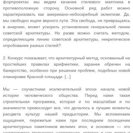
форпроектах мы видим качание стилевого маятника в
противоположную сторону. Основной ряд работ можно
характеризовать как американо-небоскребный эклектизм. Да,
мы свободно ищем верного пути. Эта свобода, не превращаясь
в анархию, может ускорить установление генеральной линии
советской архитектуры. Но разве можно считать методом,
определяющим линию советской архитектуры, некритическое
опробование разных стилей?
2. Конкурс показывает, что архитектурный метод, основанный на
простейших правилах арифметики, заранее обречен на
банкротство, особенно при решении проблем, подобных новой
планировке Красной площади. [...]
Мы — соучастники исключительной эпохи начала новой
истории человеческого общества. Перед нами такая
строительная программа, которая и по масштабам и по
значимости превосходит все, что делалось в лучшие моменты
расцвета культур нашей предыстории. Мы вспоминаем
ощущения, пережитые нами при последнем посещении
архитектурных памятников великих эпох, и основное — это
неизмеримое творческое напряжение, которое в них живет и