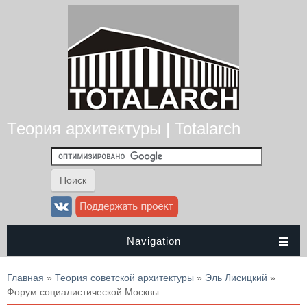
Теория архитектуры | Totalarch
Navigation
Вы здесь
Главная
»
Теория советской архитектуры
»
Эль Лисицкий
»
Форум социалистической Москвы