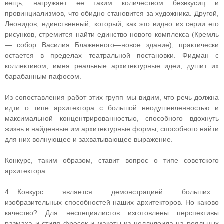
вещь, нагружает ее таким количеством безвкусиц и
провинциализмов, что обидно становится за художника. Другой,
Леонидов, единственный, который, как это видно из серии его
рисунков, стремится найти единство нового комплекса (Кремль
— собор Василия Блаженного—новое здание), практически
остается в пределах театральной постановки. Фидман с
коллективом, имея реальные архитектурные идеи, душит их
барабанным пафосом.
Из сопоставления работ этих групп мы видим, что речь должна
идти о типе архитектора с большой неодушевленностью и
максимальной концентрированностыо, способного вдохнуть
жизнь в найденные им архитектурные формы, способного найти
для них волнующее и захватывающее выражение.
Конкурс, таким образом, ставит вопрос о типе советского
архитектора.
4. Конкурс является демонстрацией больших
изобразительных способностей наших архитекторов. Но каково
качество? Для неспециалистов изготовлены перспективы
размаха и стиля фресок и макеты из целлулоида на рояльных