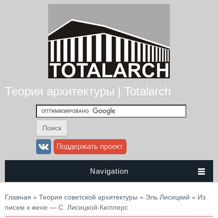
Теория архитектуры | Totalarch
Navigation
Вы здесь
Главная
»
Теория советской архитектуры
»
Эль Лисицкий
» Из
писем к жене — С. Лисицкой-Кюпперс