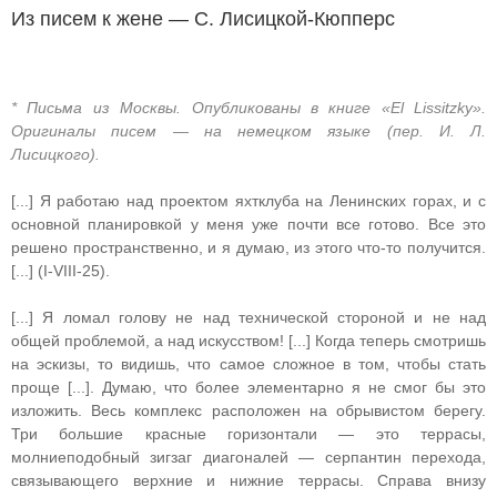
Из писем к жене — С. Лисицкой-Кюпперс
* Письма из Москвы. Опубликованы в книге «El Lissitzky».
Оригиналы писем — на немецком языке (пер. И. Л.
Лисицкого).
[...] Я работаю над проектом яхтклуба на Ленинских горах, и с
основной планировкой у меня уже почти все готово. Все это
решено пространственно, и я думаю, из этого что-то получится.
[...] (I-VIII-25).
[...] Я ломал голову не над технической стороной и не над
общей проблемой, а над искусством! [...] Когда теперь смотришь
на эскизы, то видишь, что самое сложное в том, чтобы стать
проще [...]. Думаю, что более элементарно я не смог бы это
изложить. Весь комплекс расположен на обрывистом берегу.
Три большие красные горизонтали — это террасы,
молниеподобный зигзаг диагоналей — серпантин перехода,
связывающего верхние и нижние террасы. Справа внизу