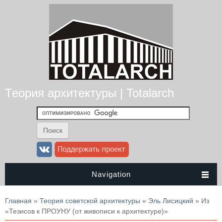
Теория архитектуры | Totalarch
Navigation
Вы здесь
Главная
»
Теория советской архитектуры
»
Эль Лисицкий
» Из
«Тезисов к ПРОУНУ (от живописи к архитектуре)»