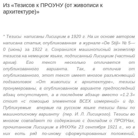
Из «Тезисов к ПРОУНУ (от живописи к
архитектуре)»
* Тезисы написаны Лисицким в 1920 г. На их основе автором
написана статья, опубликованная в журнале «De Stijl» № 5—
0 (июнь) за 1922 г. Сохранился машинописный экземпляр
тезисов на немецком языке, подписанный Лисицким (частный
архив). Его текст несколько отличается от
опубликованного варианта. Так, в отличие от
опубликованного, этот текст имеет многое разъясняющий
подзаголовок «От живописи к архитектуре», тезисы
пронумерованы, в опубликованном варианте предпоследний
абзац отсутствует, а в последнем абзаце вместо «1.2.3»
стоит «с помощью элементов ВСЕХ измерений» и др.
Публикуемые впервые па русском языке тезисы даны по
машинописному варианту (пер. И. Л. Лисицкого). Тезисы во
многом совпадают по содержанию с докладом о ПРОУНах,
прочитанном Лисицким в ИНХУКе 23 сентября 1921 г., но в
них есть ряд по-иному сформулированных положений,