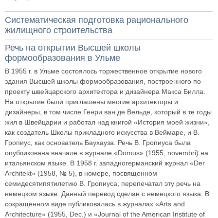
Систематическая подготовка рационального
жилищного строительства
Речь на открытии Высшей школы
формообразования в Ульме
В 1955 г. в Ульме состоялось торжественное открытие нового
здания Высшей школы формообразования, построенного по
проекту швейцарского архитектора и дизайнера Макса Билла.
На открытие были приглашены многие архитекторы и
дизайнеры, в том числе Генри ван де Вельде, который в те годы
жил в Швейцарии и работал над книгой «История моей жизни»,
как создатель Школы прикладного искусства в Веймаре, и В.
Гропиус, как основатель Баухауза. Речь В. Гропиуса была
опубликована вначале в журнале «Domus» (1955, novembri) на
итальянском языке. В 1958 г. западногерманский журнал «Der
Architekt» (1958, № 5), в номере, посвященном
семидесятипятилетию В. Гропиуса, перепечатал эту речь на
немецком языке. Данный перевод сделан с немецкого языка. В
сокращенном виде публиковалась в журналах «Arts and
Architecture» (1955, Dec.) и «Journal of the American Institute of