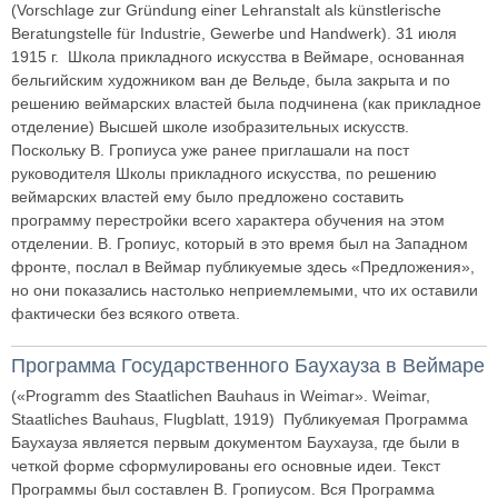
(Vorschlage zur Gründung einer Lehranstalt als künstlerische
Beratungstelle für Industrie, Gewerbe und Handwerk). 31 июля
1915 г. Школа прикладного искусства в Веймаре, основанная
бельгийским художником ван де Вельде, была закрыта и по
решению веймарских властей была подчинена (как прикладное
отделение) Высшей школе изобразительных искусств.
Поскольку В. Гропиуса уже ранее приглашали на пост
руководителя Школы прикладного искусства, по решению
веймарских властей ему было предложено составить
программу перестройки всего характера обучения на этом
отделении. В. Гропиус, который в это время был на Западном
фронте, послал в Веймар публикуемые здесь «Предложения»,
но они показались настолько неприемлемыми, что их оставили
фактически без всякого ответа.
Программа Государственного Баухауза в Веймаре
(«Programm des Staatlichen Bauhaus in Weimar». Weimar,
Staatliches Bauhaus, Flugblatt, 1919) Публикуемая Программа
Баухауза является первым документом Баухауза, где были в
четкой форме сформулированы его основные идеи. Текст
Программы был составлен В. Гропиусом. Вся Программа