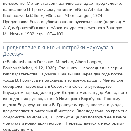
неизвестно. С этой статьей частично совпадает предисловие,
написанное В. Гропиусом для книги «Neue Arbeiten der
Bauhauswerkstätten», München, Albert Langen, 1924.
Предисловие было опубликовано на русском языке (перевод Е.
А. Домбровской) в книге «Архитектура современного Запада»,
М., Изогиз, 1932, стр. 107—109.
Предисловие к книге «Постройки Баухауза в
Дессау»
(«Bauhausbauten Dessau», München, Albert Langen,
Bauhausbücher, N 12, 1930). Эта книга — последняя из серии
книг издательства Баухауза. Она вышла через два года после
ухода В. Гропиуса из Баухауза, в то время, когда Г. Майер уже
собирался переезжать в Советский Союз, а руководство
Баухаузом переходило в руки Людвига Мис ван дер Рое, одного
из тогдашних руководителей Немецкого Веркбунда. Поэтому
оценка Баухаузу, данная В. Гропиусом сразу после его ухода,
представляет значительный интерес. Впоследствии, во времена
лондонской эмиграции, В. Гропиус еще раз повторил ее в книге
«Баухауз и новая архитектура». Перевод дается с некоторыми
сокращениями.