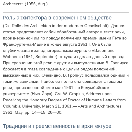
Architects» (1956, Aug.).
Роль архитектора в современном обществе
(Die Rolle des Architekten in der modernen Gesellschaft). Данная
статья представляет собой обработанный автором текст речи,
произнесенной им по поводу получения премии имени Гёте во
Франфурте-на-Майне в конце августа 1961 г. Она была
опубликована в западногерманском журнале «Bauen und
Wohnen» (1961, September), откуда и сделан данный перевод.
При сравнении этой речи с другими выступлениями В. Гропиуса
бросается в глаза совпадение с целым рядом положений,
высказанных в них. Очевидно, В. Гропиус пользовался одними и
теми же записями. Наиболее полно она совпадает с текстом
речи, произнесенной им в мае 1961 г. в Колумбийском
университете (Нью-Йорк). См. W. Gropius, Address upon
Receiving the Honorary Degree of Doctor of Humane Letters from
Columbia University, March 21, 1961.— «Arts and Architectures,
1961, May, pp. 14—15, 28—30.
Традиции и преемственность в архитектуре