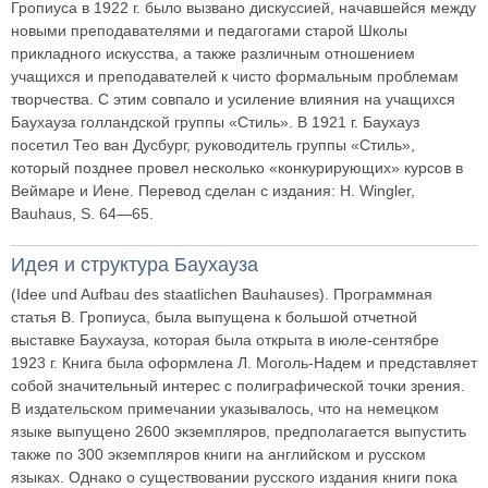
Гропиуса в 1922 г. было вызвано дискуссией, начавшейся между
новыми преподавателями и педагогами старой Школы
прикладного искусства, а также различным отношением
учащихся и преподавателей к чисто формальным проблемам
творчества. С этим совпало и усиление влияния на учащихся
Баухауза голландской группы «Стиль». В 1921 г. Баухауз
посетил Тео ван Дусбург, руководитель группы «Стиль»,
который позднее провел несколько «конкурирующих» курсов в
Веймаре и Иене. Перевод сделан с издания: H. Wingler,
Bauhaus, S. 64—65.
Идея и структура Баухауза
(Idee und Aufbau des staatlichen Bauhauses). Программная
статья В. Гропиуса, была выпущена к большой отчетной
выставке Баухауза, которая была открыта в июле-сентябре
1923 г. Книга была оформлена Л. Моголь-Надем и представляет
собой значительный интерес с полиграфической точки зрения.
В издательском примечании указывалось, что на немецком
языке выпущено 2600 экземпляров, предполагается выпустить
также по 300 экземпляров книги на английском и русском
языках. Однако о существовании русского издания книги пока