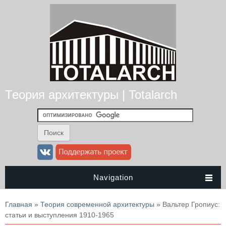
Теория архитектуры | Totalarch
Navigation
Вы здесь
Главная
»
Теория современной архитектуры
» Вальтер Гропиус:
статьи и выступления 1910-1965