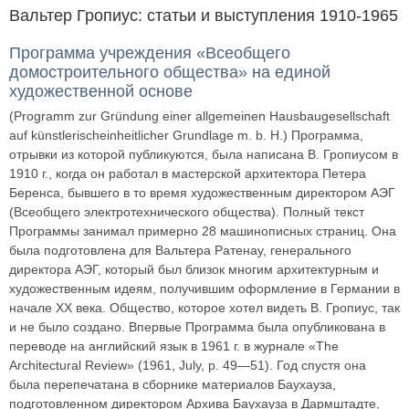
Вальтер Гропиус: статьи и выступления 1910-1965
Программа учреждения «Всеобщего
домостроительного общества» на единой
художественной основе
(Programm zur Gründung einer allgemeinen Hausbaugesellschaft
auf künstlerischeinheitlicher Grundlage m. b. H.) Программа,
отрывки из которой публикуются, была написана В. Гропиусом в
1910 г., когда он работал в мастерской архитектора Петера
Беренса, бывшего в то время художественным директором АЭГ
(Всеобщего электротехнического общества). Полный текст
Программы занимал примерно 28 машинописных страниц. Она
была подготовлена для Вальтера Ратенау, генерального
директора АЭГ, который был близок многим архитектурным и
художественным идеям, получившим оформление в Германии в
начале XX века. Общество, которое хотел видеть В. Гропиус, так
и не было создано. Впервые Программа была опубликована в
переводе на английский язык в 1961 г. в журнале «The
Architectural Review» (1961, July, p. 49—51). Год спустя она
была перепечатана в сборнике материалов Баухауза,
подготовленном директором Архива Баухауза в Дармштадте,