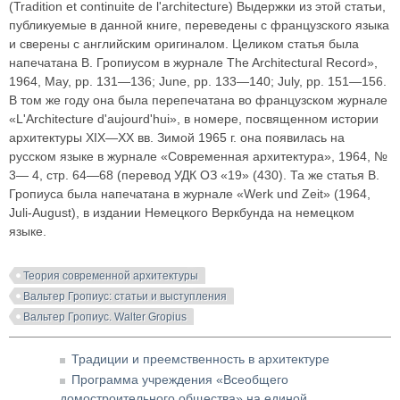
(Tradition et continuite de l'architecture) Выдержки из этой статьи,
публикуемые в данной книге, переведены с французского языка
и сверены с английским оригиналом. Целиком статья была
напечатана В. Гропиусом в журнале The Architectural Record»,
1964, May, pp. 131—136; June, pp. 133—140; July, pp. 151—156.
В том же году она была перепечатана во французском журнале
«L'Architecture d'aujourd'hui», в номере, посвященном истории
архитектуры XIX—XX вв. Зимой 1965 г. она появилась на
русском языке в журнале «Современная архитектура», 1964, №
3— 4, стр. 64—68 (перевод УДК ОЗ «19» (430). Та же статья В.
Гропиуса была напечатана в журнале «Werk und Zeit» (1964,
Juli-August), в издании Немецкого Веркбунда на немецком
языке.
Теория современной архитектуры
Вальтер Гропиус: статьи и выступления
Вальтер Гропиус. Walter Gropius
Традиции и преемственность в архитектуре
Программа учреждения «Всеобщего
домостроительного общества» на единой