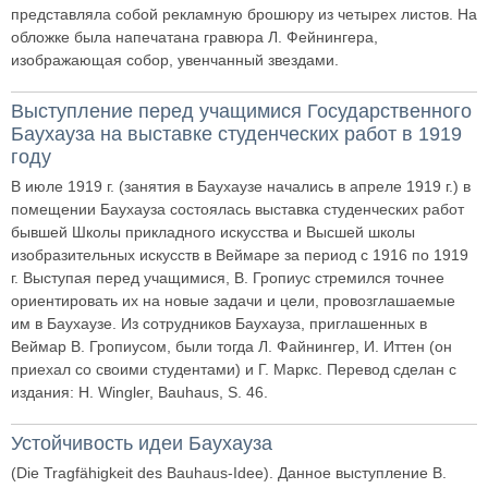
представляла собой рекламную брошюру из четырех листов. На
обложке была напечатана гравюра Л. Фейнингера,
изображающая собор, увенчанный звездами.
Выступление перед учащимися Государственного
Баухауза на выставке студенческих работ в 1919
году
В июле 1919 г. (занятия в Баухаузе начались в апреле 1919 г.) в
помещении Баухауза состоялась выставка студенческих работ
бывшей Школы прикладного искусства и Высшей школы
изобразительных искусств в Веймаре за период с 1916 по 1919
г. Выступая перед учащимися, В. Гропиус стремился точнее
ориентировать их на новые задачи и цели, провозглашаемые
им в Баухаузе. Из сотрудников Баухауза, приглашенных в
Веймар В. Гропиусом, были тогда Л. Файнингер, И. Иттен (он
приехал со своими студентами) и Г. Маркс. Перевод сделан с
издания: H. Wingler, Bauhaus, S. 46.
Устойчивость идеи Баухауза
(Die Tragfähigkeit des Bauhaus-Idee). Данное выступление В.