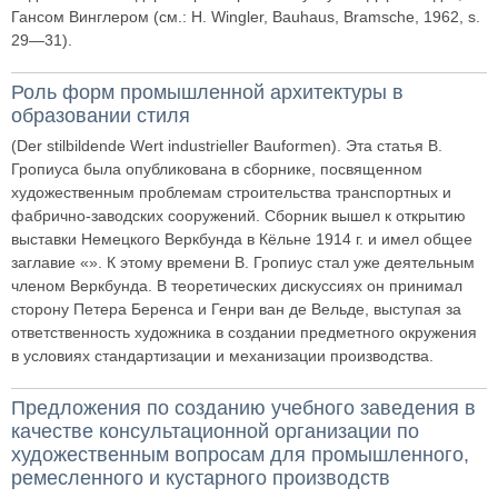
Гансом Винглером (см.: H. Wingler, Bauhaus, Bramsche, 1962, s.
29—31).
Роль форм промышленной архитектуры в
образовании стиля
(Der stilbildende Wert industrieller Bauformen). Эта статья В.
Гропиуса была опубликована в сборнике, посвященном
художественным проблемам строительства транспортных и
фабрично-заводских сооружений. Сборник вышел к открытию
выставки Немецкого Веркбунда в Кёльне 1914 г. и имел общее
заглавие «». К этому времени В. Гропиус стал уже деятельным
членом Веркбунда. В теоретических дискуссиях он принимал
сторону Петера Беренса и Генри ван де Вельде, выступая за
ответственность художника в создании предметного окружения
в условиях стандартизации и механизации производства.
Предложения по созданию учебного заведения в
качестве консультационной организации по
художественным вопросам для промышленного,
ремесленного и кустарного производств